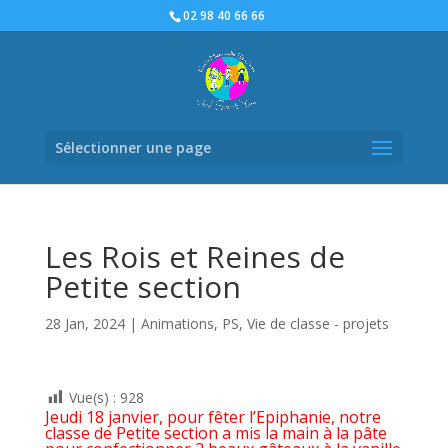
02 98 40 66 66
Sélectionner une page
Les Rois et Reines de
Petite section
28 Jan, 2024
|
Animations
,
PS
,
Vie de classe - projets
Vue(s) :
928
Jeudi 18 janvier, pour fêter l’Epiphanie, notre
classe de Petite section a mis la main à la pâte