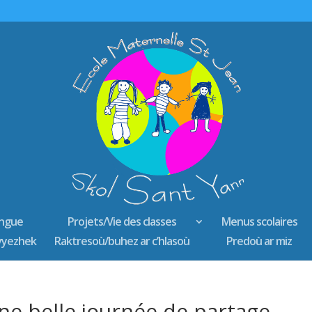
lingue
Projets/Vie des classes
Menus scolaires
vyezhek
Raktresoù/buhez ar c’hlasoù
Predoù ar miz
une belle journée de partage