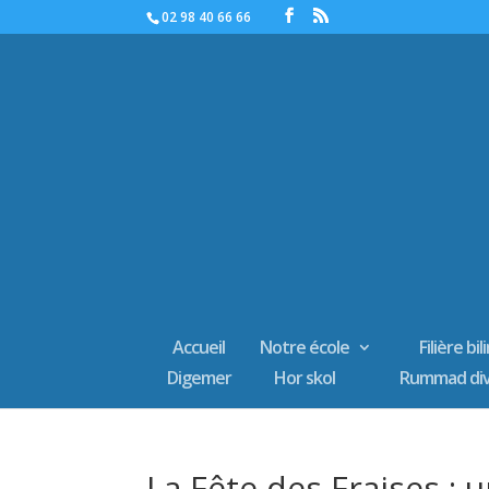
02 98 40 66 66
Accueil
Notre école
Filière bi
Digemer
Hor skol
Rummad di
La Fête des Fraises : 