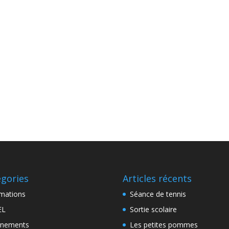
égories
Articles récents
mations
Séance de tennis
EL
Sortie scolaire
énements
Les petites pommes