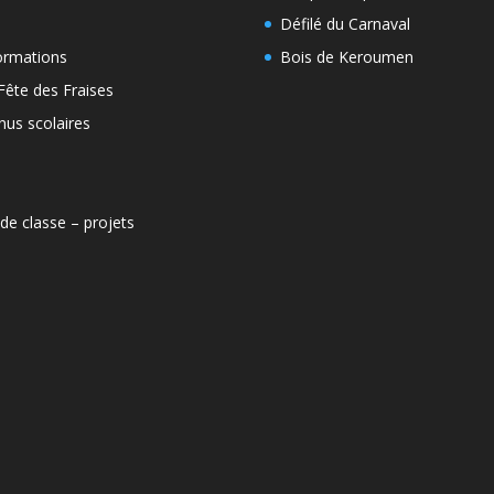
Défilé du Carnaval
ormations
Bois de Keroumen
Fête des Fraises
us scolaires
 de classe – projets