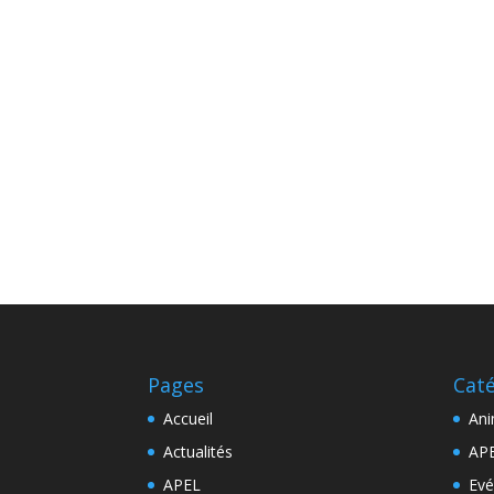
Pages
Cat
Accueil
Ani
Actualités
AP
APEL
Ev